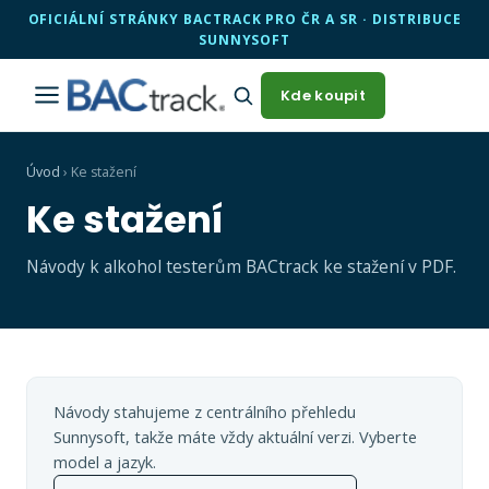
OFICIÁLNÍ STRÁNKY BACTRACK PRO ČR A SR · DISTRIBUCE
SUNNYSOFT
Kde koupit
Úvod
›
Ke stažení
Ke stažení
Návody k alkohol testerům BACtrack ke stažení v PDF.
Návody stahujeme z centrálního přehledu
Sunnysoft, takže máte vždy aktuální verzi. Vyberte
model a jazyk.