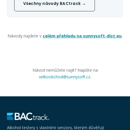
Všechny návody BACtrack →
Návody najdete v
celém přehledu na sunnysoft-dist.eu
.
Návod nemůžete najít? Napište na
velkoobchod@sunnysoft.cz
.
Alkohol testery s vlastními senzory, kterým důvěřují