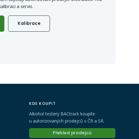
libraci a servis.
Kalibrace
KDE KOUPIT
Alkohol testery BACtrack koupíte
u autorizovaných prodejců v ČR a SR.
Přehled prodejců