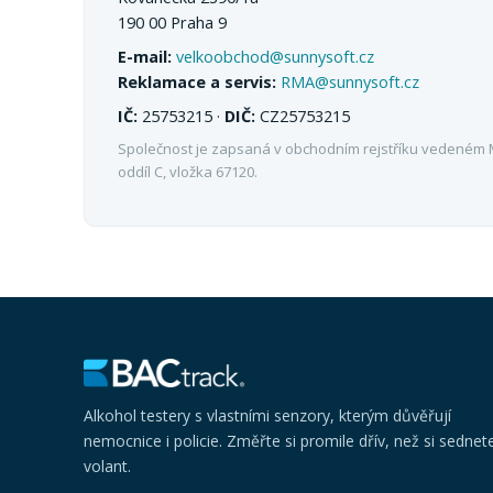
190 00 Praha 9
E-mail:
velkoobchod@sunnysoft.cz
Reklamace a servis:
RMA@sunnysoft.cz
IČ:
25753215 ·
DIČ:
CZ25753215
Společnost je zapsaná v obchodním rejstříku vedeném
oddíl C, vložka 67120.
Alkohol testery s vlastními senzory, kterým důvěřují
nemocnice i policie. Změřte si promile dřív, než si sednet
volant.