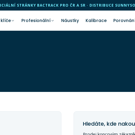
ICIÁLNÍ STRÁNKY BACTRACK PRO ČR A SR · DISTRIBUCE SUNNYS
 klíče
Profesionální
Náustky
Kalibrace
Porovnán
Hledáte, kde nakou
Prodej koncovým zákazníků