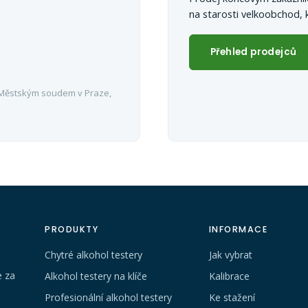
na starosti velkoobchod, ka
Přehled prodejců
 Městským soudem v Praze,
PRODUKTY
INFORMACE
Chytré alkohol testery
Jak vybrat
e za
Alkohol testery na klíče
Kalibrace
Profesionální alkohol testery
Ke stažení