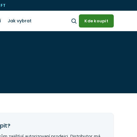
OFT
í
Jak vybrat
Kde koupit
pit?
m zajišťují autorizovaní prodejci. Distributor má