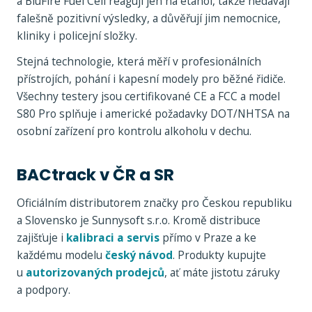
a BluFire Fuel Cell reagují jen na etanol, takže nedávají
falešně pozitivní výsledky, a důvěřují jim nemocnice,
kliniky i policejní složky.
Stejná technologie, která měří v profesionálních
přístrojích, pohání i kapesní modely pro běžné řidiče.
Všechny testery jsou certifikované CE a FCC a model
S80 Pro splňuje i americké požadavky DOT/NHTSA na
osobní zařízení pro kontrolu alkoholu v dechu.
BACtrack v ČR a SR
Oficiálním distributorem značky pro Českou republiku
a Slovensko je Sunnysoft s.r.o. Kromě distribuce
zajišťuje i
kalibraci a servis
přímo v Praze a ke
každému modelu
český návod
. Produkty kupujte
u
autorizovaných prodejců
, ať máte jistotu záruky
a podpory.