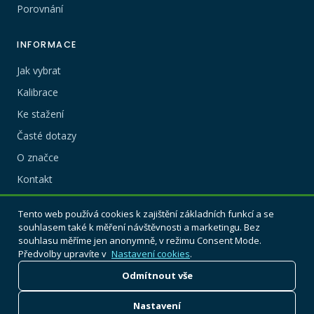
Porovnání
INFORMACE
Jak vybrat
Kalibrace
Ke stažení
Časté dotazy
O značce
Kontakt
Tento web používá cookies k zajištění základních funkcí a se
KDE KOUPIT
souhlasem také k měření návštěvnosti a marketingu. Bez
Alkohol testery BACtrack koupíte u autorizovaných prodejců
souhlasu měříme jen anonymně, v režimu Consent Mode.
v ČR a SR.
Předvolby upravíte v
Nastavení cookies
.
Odmítnout vše
Přehled prodejců
Nastavení