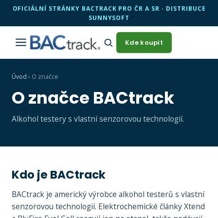
OFICIÁLNÍ STRÁNKY BACTRACK PRO ČR A SR · DISTRIBUCE
SUNNYSOFT
Kde koupit
Úvod
›
O značce
O značce BACtrack
Alkohol testery s vlastní senzorovou technologií.
Kdo je BACtrack
BACtrack je americký výrobce alkohol testerů s vlastní
senzorovou technologií. Elektrochemické články Xtend