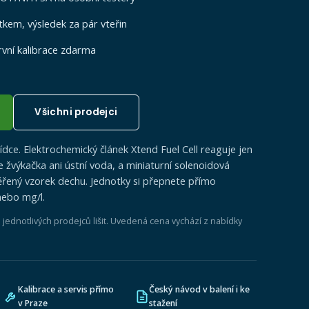
tkem, výsledek za pár vteřin
první kalibrace zdarma
Všichni prodejci
ídce. Elektrochemický článek Xtend Fuel Cell reaguje jen
 žvýkačka ani ústní voda, a miniaturní solenoidová
ený vzorek dechu. Jednotky si přepnete přímo
nebo mg/l.
ednotlivých prodejců lišit. Uvedená cena vychází z nabídky
Kalibrace a servis přímo
Český návod v balení i ke
v Praze
stažení