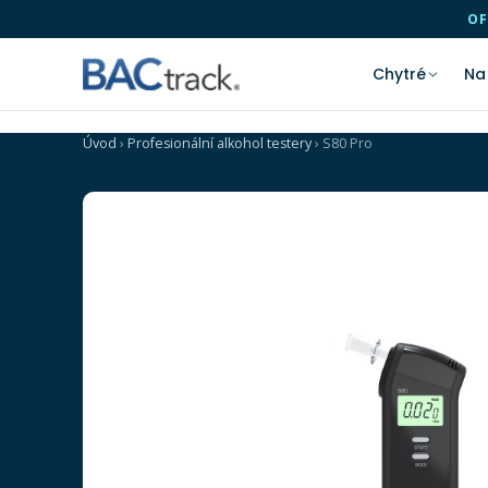
OF
Chytré
Na
Úvod
›
Profesionální alkohol testery
›
S80 Pro