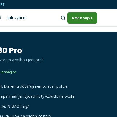
OFT
í
Jak vybrat
Kde koupit
80 Pro
nzorem a volbou jednotek
 prodejce
ll, kterému důvěřují nemocnice i policie
mpa: měří jen vydechnutý vzduch, ne okolní
ile, % BAC i mg/l
DOT/NHTSA na osobní testery