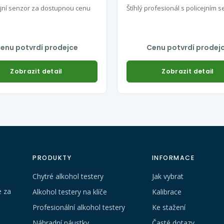
ejní senzor za dostupnou cenu
Štíhlý profesionál s policejním
enu potvrdí prodejce
Cenu potvrdí prodej
Zobrazit detail
Zobrazit detail
PRODUKTY
INFORMACE
Chytré alkohol testery
Jak vybrat
e za
Alkohol testery na klíče
Kalibrace
Profesionální alkohol testery
Ke stažení
Náhradní náustky
Časté dotazy