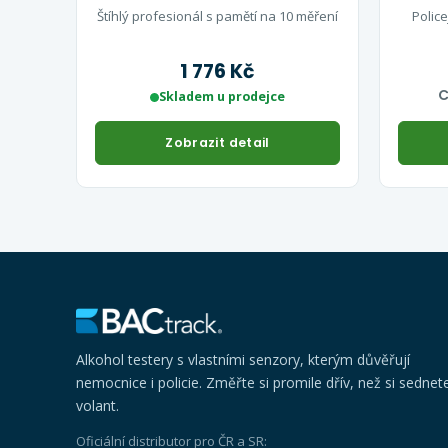
Štíhlý profesionál s pamětí na 10 měření
Polic
1 776 Kč
C
Skladem u prodejce
Zobrazit detail
Alkohol testery s vlastními senzory, kterým důvěřují
nemocnice i policie. Změřte si promile dřív, než si sednet
volant.
Oficiální distributor pro ČR a SR: