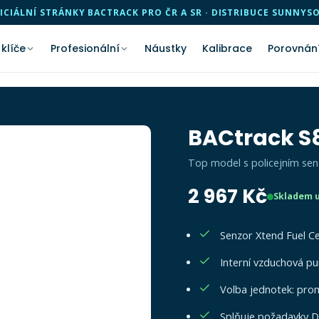
ICIÁLNÍ STRÁNKY BACTRACK PRO ČR A SR · DISTRIBUCE SUNNYS
 klíče
Profesionální
Náustky
Kalibrace
Porovnán
BACtrack S
Top model s policejním se
2 967 Kč
Skladem u
Senzor Xtend Fuel Ce
Interní vzduchová pu
Volba jednotek: prom
Splňuje požadavky 