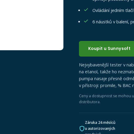
Ovládání jedním tlačí
6 náustků v balení, 
Koupit u Sunnysoft
Nejvybavenější tester v nab
na etanol, takže ho nezmate
pumpa nasaje přesně odměř
v přístroji: promile, % BAC 
Ceny a dostupnost se mohou u j
distributora.
Záruka 24 měsíců
u autorizovaných