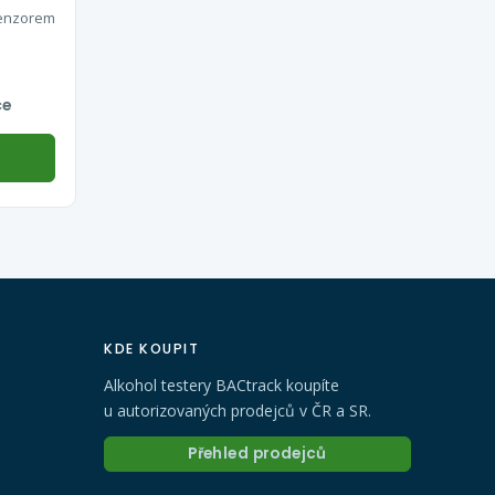
 senzorem
ce
KDE KOUPIT
Alkohol testery BACtrack koupíte
u autorizovaných prodejců v ČR a SR.
Přehled prodejců